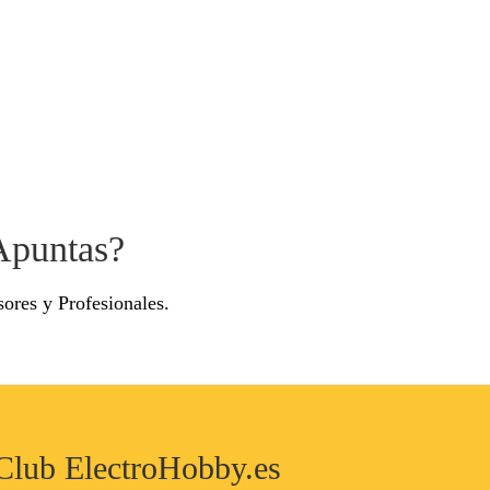
Apuntas?
ores y Profesionales.
l Club ElectroHobby.es