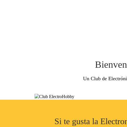
Bienven
Un Club de Electróni
Si te gusta la Electr