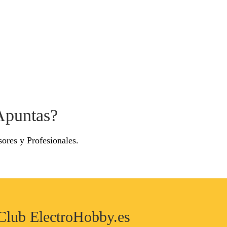
Apuntas?
ores y Profesionales.
l Club ElectroHobby.es