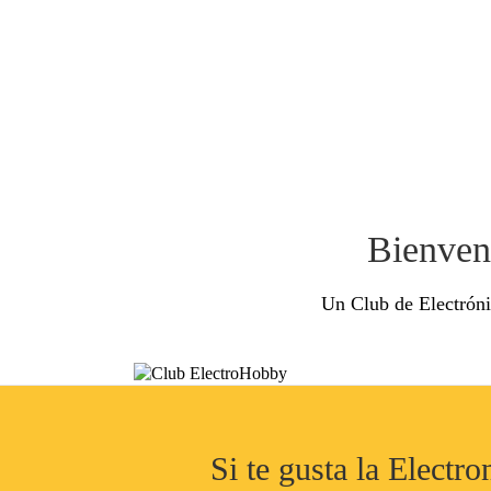
Bienven
Un Club de Electróni
Si te gusta la Electr